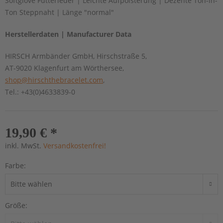
Softglove Futterleder | Leichte Aufpolsterung | Dezente Ton-in-
Ton Steppnaht | Länge "normal"
Herstellerdaten | Manufacturer Data
HIRSCH Armbänder GmbH, Hirschstraße 5,
AT-9020 Klagenfurt am Wörthersee,
shop@hirschthebracelet.com
,
Tel.: +43(0)4633839-0
19,90 € *
inkl. MwSt.
Versandkostenfrei!
Farbe:
Größe: