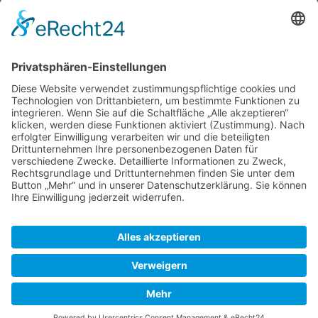
Newsletter
Top-Anbieter
Spitzenqualität
Kompetente Beratung
Partner
* Alle Preise inkl. gesetzl. Mehrwertsteuer, inkl. Versandkosten
FAQ
Händler Login
Hilfe / Unterstützung
Newsletter
Warum WACCEX?
Allgemeine Geschäftsbedingungen und Kundeninformationen
Datenschutzerklärung
Impressum
Kontakt
Newsletter