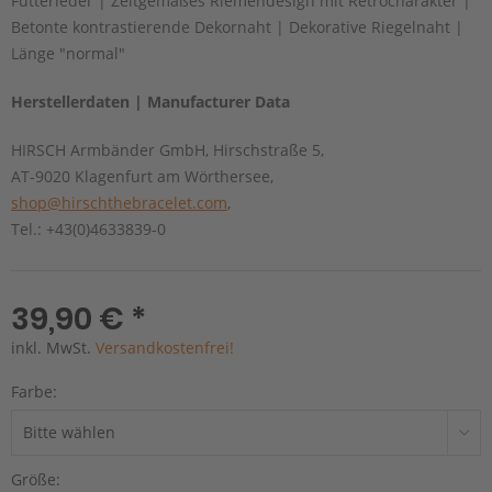
Futterleder | Zeitgemäßes Riemendesign mit Retrocharakter |
Betonte kontrastierende Dekornaht | Dekorative Riegelnaht |
Länge "normal"
Herstellerdaten | Manufacturer Data
HIRSCH Armbänder GmbH, Hirschstraße 5,
AT-9020 Klagenfurt am Wörthersee,
shop@hirschthebracelet.com
,
Tel.: +43(0)4633839-0
39,90 € *
inkl. MwSt.
Versandkostenfrei!
Farbe:
Größe: