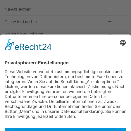
Newsletter
Top-Anbieter
Spitzenqualität
Kompetente Beratung
Partner
* Alle Preise inkl. gesetzl. Mehrwertsteuer, inkl.
Versandkosten
FAQ
Händler Login
Hilfe / Unterstützung
Newsletter
Warum WACCEX?
Allgemeine Geschäftsbedingungen und