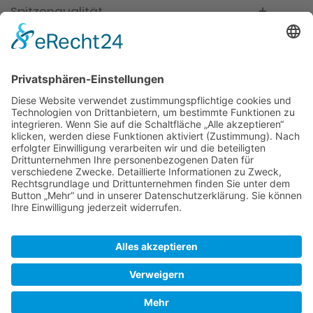
Spitzenqualität
Kompetente Beratung
Partner
* Alle Preise inkl. gesetzl. Mehrwertsteuer, inkl.
Versandkosten
FAQ
Händler Login
Hilfe / Unterstützung
Newsletter
Warum WACCEX?
Allgemeine Geschäftsbedingungen und
Kundeninformationen
Datenschutzerklärung
Impressum
Kontakt
Newsletter
Versand- und Zahlungsbedingungen