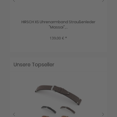
..
HIRSCH XS Uhrenarmband Straußenleder
R
"Massai",...
139,00 € *
Unsere Topseller