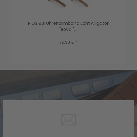
a...
RIOS1931 Uhrenarmband Echt Alligator
HIR
"Royal",...
79,90 € *