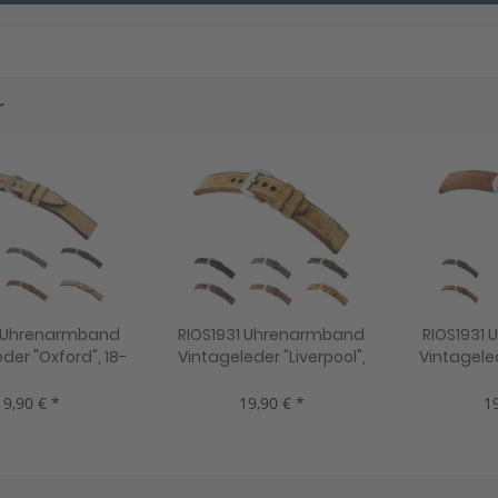
r
1 Uhrenarmband
RIOS1931 Uhrenarmband
RIOS1931
der "Oxford", 18-
Vintageleder "Liverpool",
Vintageled
4 Farben, neu!
22-24 mm, 3 Farben, neu!
24 mm, 5
19,90 € *
19,90 € *
19