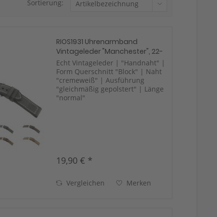
Sortierung:
RIOS1931 Uhrenarmband
Vintageleder "Manchester", 22-
24 mm, 4 Farben, neu!
Echt Vintageleder | "Handnaht" |
Form Querschnitt "Block" | Naht
"cremeweiß" | Ausführung
"gleichmäßig gepolstert" | Länge
"normal"
19,90 € *
Vergleichen
Merken