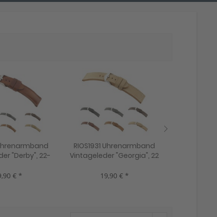
 Uhrenarmband
RIOS1931 Uhrenarmband
RIOS1931 
er "Derby", 22-
Vintageleder "Georgia", 22
Camouflage
 Farben, neu!
mm, 5 Farben, neu!
24 mm, 3 
,90 € *
19,90 € *
19,