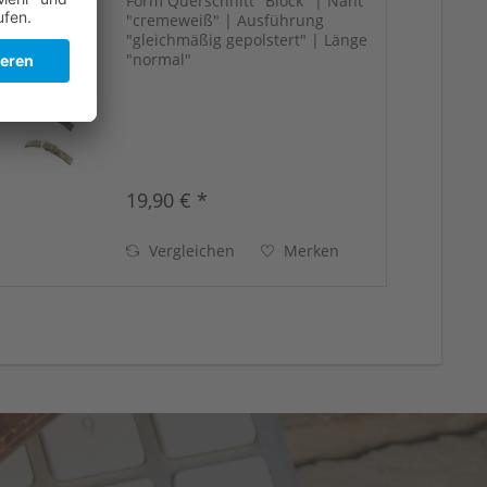
Form Querschnitt "Block" | Naht
"cremeweiß" | Ausführung
"gleichmäßig gepolstert" | Länge
"normal"
19,90 € *
Vergleichen
Merken