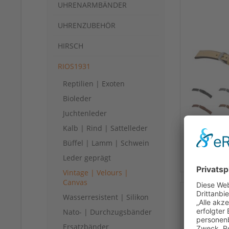
UHRENARMBÄNDER
UHRENZUBEHÖR
HIRSCH
RIOS1931
Reptilien | Exoten
Bioleder
Juchtenleder
Kalb | Rind | Sattelleder
Büffel | Lamm | Schwein
Leder geprägt
Vintage | Velours |
Canvas
Wasserresistent | Silikon
Nato- | Durchzugsbänder
Ersatzbänder