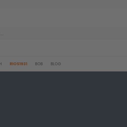
H
RIOS1931
BOB
BLOG