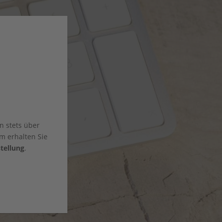
n stets über
m erhalten Sie
tellung
.