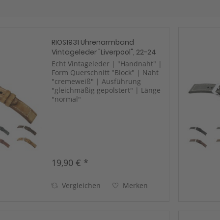
RIOS1931 Uhrenarmband
Vintageleder "Liverpool", 22-24
mm, 3 Farben, neu!
Echt Vintageleder | "Handnaht" |
Form Querschnitt "Block" | Naht
"cremeweiß" | Ausführung
"gleichmäßig gepolstert" | Länge
"normal"
19,90 € *
Vergleichen
Merken