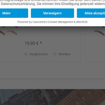
Form Querschnitt "Block" | Naht
"cremeweiß" | Ausführung
"gleichmäßig gepolstert" | Länge
"normal"
19,90 € *
Vergleichen
Merken