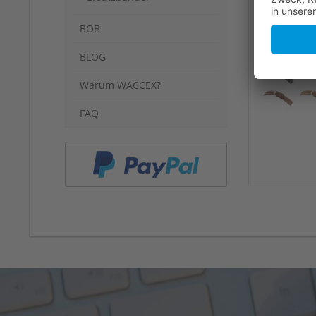
BOB
BLOG
Warum WACCEX?
FAQ