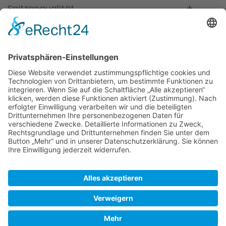
Spitzenqualität
Kompetente Beratung
Partner
* Alle Preise inkl. gesetzl. Mehrwertsteuer, inkl.
Versandkosten
FAQ
Händler Login
Hilfe / Unterstützung
Newsletter
Warum WACCEX?
Allgemeine Geschäftsbedingungen und
Kundeninformationen
Datenschutzerklärung
Impressum
Kontakt
Newsletter
Versand- und Zahlungsbedingungen