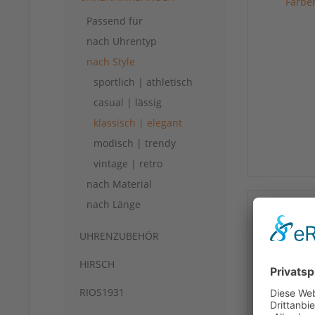
Passend für
nach Uhrentyp
nach Style
sportlich | athletisch
casual | lässig
klassisch | elegant
modisch | trendy
vintage | retro
nach Material
nach Länge
UHRENZUBEHÖR
HIRSCH
RIOS1931