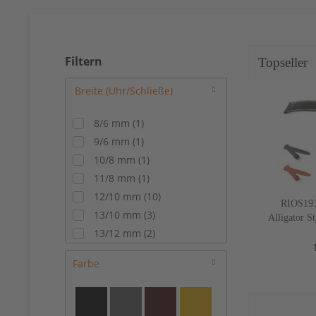
Filtern
Topseller
8/6 mm
(
1
)
9/6 mm
(
1
)
10/8 mm
(
1
)
11/8 mm
(
1
)
12/10 mm
(
10
)
RIOS193
13/10 mm
(
3
)
Alligator S
mm, 5
13/12 mm
(
2
)
14/10 mm
(
7
)
Farbe
14/12 mm
(
17
)
15/14 mm
(
7
)
16/14 mm
(
33
)