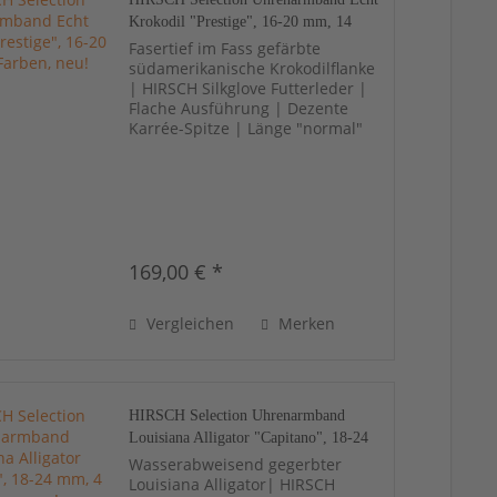
Krokodil "Prestige", 16-20 mm, 14
Farben, neu!
Fasertief im Fass gefärbte
südamerikanische Krokodilflanke
| HIRSCH Silkglove Futterleder |
Flache Ausführung | Dezente
Karrée-Spitze | Länge "normal"
169,00 € *
Vergleichen
Merken
HIRSCH Selection Uhrenarmband
Louisiana Alligator "Capitano", 18-24
mm, 4 Farben, neu!
Wasserabweisend gegerbter
Louisiana Alligator| HIRSCH