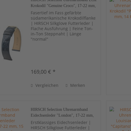
Krokodil "Genuine Croco", 17-22 mm,
13 Farben, neu!
Fasertief im Fass gefärbte
südamerikanische Krokodilflanke
| HIRSCH Silkglove Futterleder |
Flache Ausführung | Feine Ton-
in-Ton Steppnaht | Länge
"normal"
169,00 € *
Vergleichen
Merken
HIRSCH Selection Uhrenarmband
Eidechsenleder "London", 17-22 mm,
15 Farben, neu!
Erstklassiges Eidechsenleder |
HIRSCH Silkglove Futterleder |