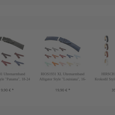
1 Uhrenarmband
RIOS1931 XL Uhrenarmband
HIRSCH 
tyle "Panama", 18-24
Alligator Style "Louisiana", 16-
Krokodil Styl
 Farben, neu!
22 mm, 13 Farben, neu!
22 mm, 
19,90 € *
19,90 € *
35