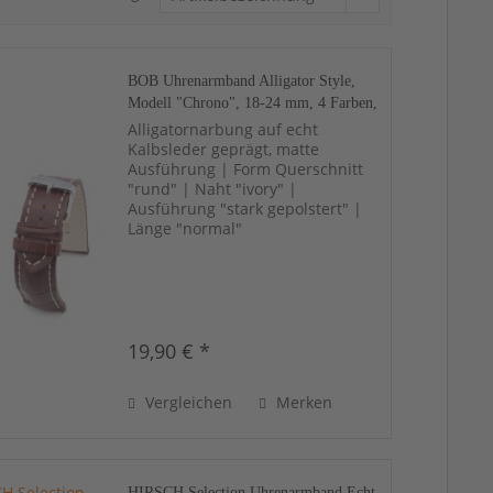
BOB Uhrenarmband Alligator Style,
Modell "Chrono", 18-24 mm, 4 Farben,
neu!
Alligatornarbung auf echt
Kalbsleder geprägt, matte
Ausführung | Form Querschnitt
"rund" | Naht "ivory" |
Ausführung "stark gepolstert" |
Länge "normal"
19,90 € *
Vergleichen
Merken
HIRSCH Selection Uhrenarmband Echt