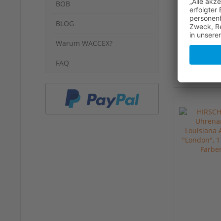
BOB
BLOG
Warum WACCEX?
FAQ