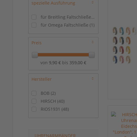
spezielle Ausführung
für Breitling Faltschließe
(
2
)
für Omega Faltschließe
(
1
)
Preis
von
9,90 €
bis
359,00 €
Hersteller
BOB
(
2
)
HIRSCH
(
40
)
RIOS1931
(
48
)
UHRENARMBÄNDER