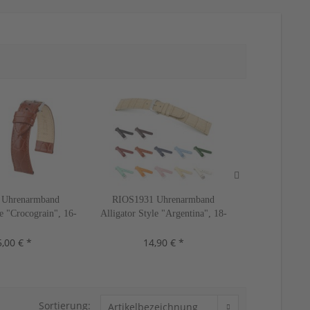
Uhrenarmband
RIOS1931 Uhrenarmband
RIOS1931 
e "Crocograin", 16-
Alligator Style "Argentina", 18-
Alligator Styl
2 Farben, neu!
22 mm, 10 Farben, neu!
22 mm, 11
,00 € *
14,90 € *
19,
Sortierung: