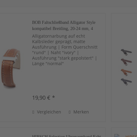
BOB Faltschließband Alligator Style
kompatibel Breitling, 20-24 mm, 4
Farben, neu!
Alligatornarbung auf echt
Kalbsleder geprägt, matte
Ausführung | Form Querschnitt
"rund" | Naht "ivory" |
Ausführung "stark gepolstert" |
Länge "normal"
19,90 € *
Vergleichen
Merken
HIRSCH Selection Uhrenarmband Echt