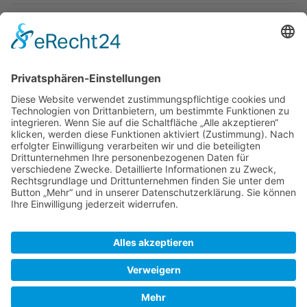
Newsletter
Top-Anbieter
Spitzenqualität
Kompetente Beratung
Partner
* Alle Preise inkl. gesetzl. Mehrwertsteuer, inkl. Versandkosten
FAQ
Händler Login
Hilfe / Unterstützung
Newsletter
Warum WACCEX?
Allgemeine Geschäftsbedingungen und Kundeninformationen
Datenschutzerklärung
Impressum
Kontakt
Newsletter