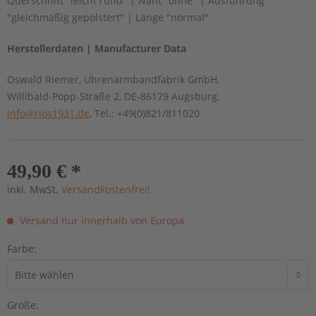
Querschnitt "leicht rund" | Naht "ohne" | Ausführung
"gleichmäßig gepolstert" | Länge "normal"
Herstellerdaten | Manufacturer Data
Oswald Riemer, Uhrenarmbandfabrik GmbH,
Willibald-Popp-Straße 2, DE-86179 Augsburg,
info@rios1931.de
, Tel.: +49(0)821/811020
49,90 € *
inkl. MwSt.
Versandkostenfrei!
Versand nur innerhalb von Europa
Farbe:
Größe: