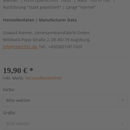
Manuel" | Form Querschnitt "rund" | Naht "Ton in Ton" |
Ausführung "stark gepolstert" | Länge "normal"
Herstellerdaten | Manufacturer Data
Oswald Riemer, Uhrenarmbandfabrik GmbH,
Willibald-Popp-Straße 2, DE-86179 Augsburg,
info@rios1931.de
, Tel.: +49(0)821/811020
19,90 € *
inkl. MwSt.
Versandkostenfrei!
Farbe:
Größe: