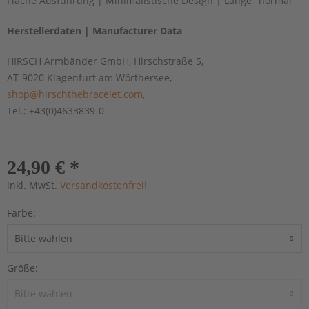
Flache Ausführung | Minimalistische Design | Länge "normal"
Herstellerdaten | Manufacturer Data
HIRSCH Armbänder GmbH, Hirschstraße 5,
AT-9020 Klagenfurt am Wörthersee,
shop@hirschthebracelet.com
,
Tel.: +43(0)4633839-0
24,90 € *
inkl. MwSt.
Versandkostenfrei!
Farbe:
Größe: