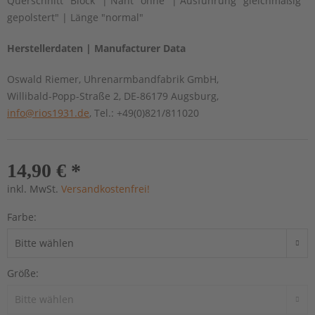
Querschnitt "Block" | Naht "ohne" | Ausführung "gleichmäßig
gepolstert" | Länge "normal"
Herstellerdaten | Manufacturer Data
Oswald Riemer, Uhrenarmbandfabrik GmbH,
Willibald-Popp-Straße 2, DE-86179 Augsburg,
info@rios1931.de
, Tel.: +49(0)821/811020
14,90 € *
inkl. MwSt.
Versandkostenfrei!
Farbe:
Größe: