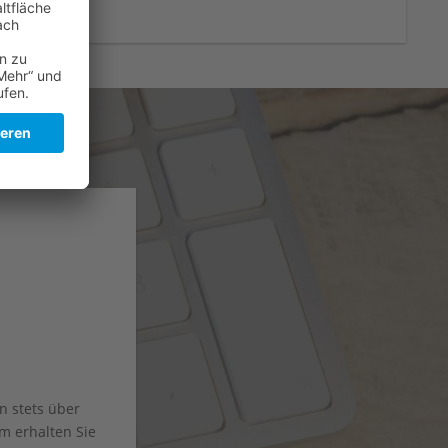
n stets über
m erhalten Sie