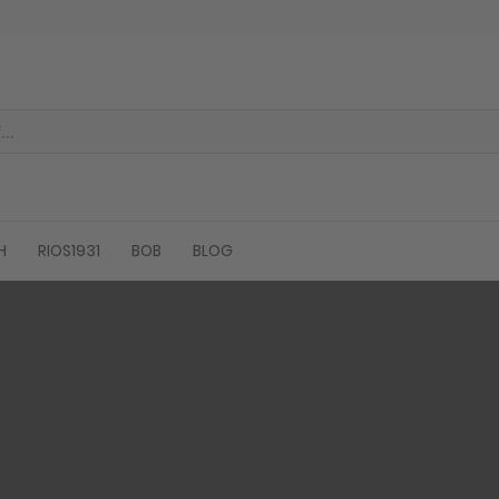
H
RIOS1931
BOB
BLOG