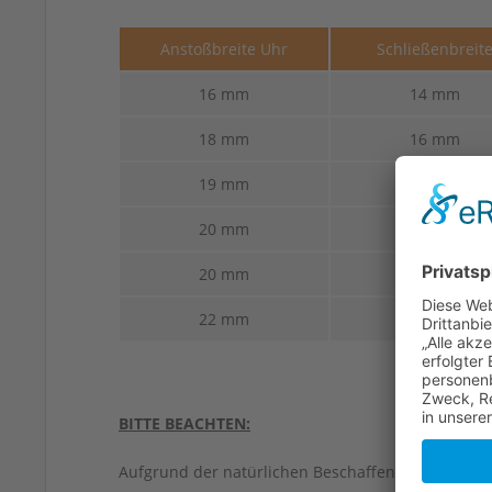
Anstoßbreite Uhr
Schließenbreit
16 mm
14 mm
18 mm
16 mm
19 mm
16 mm
20 mm
16 mm
20 mm
18 mm
22 mm
18 mm
BITTE BEACHTEN:
Aufgrund der natürlichen Beschaffenheit von Led