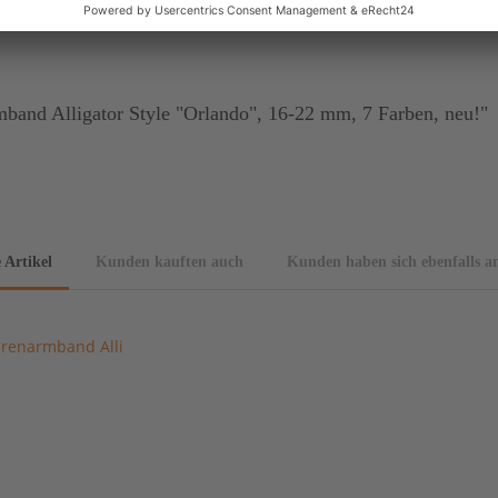
and Alligator Style "Orlando", 16-22 mm, 7 Farben, neu!"
 Artikel
Kunden kauften auch
Kunden haben sich ebenfalls a