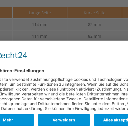
e
Lange Seite
Kurze Seite
114 mm
82 mm
114 mm
82 mm
114 mm
82 mm
114 mm
82 mm
114 mm
82 mm
114 mm
82 mm
er und des Gerbprozesses kann es zu kleinen Unterschieden in O