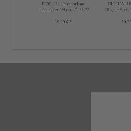
RIOS1931 Uhrenarmband
RIOS1931 Uh
Juchtenleder "Moscow", 18-22
Alligator Style
mm, 5 Farben, neu!
16-22 mm, 10 
19,90 € *
19,90