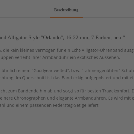
Beschreibung
 Alligator Style "Orlando", 16-22 mm, 7 Farben, neu!"
n, die kein kleines Vermögen für ein Echt-Alligator-Uhrenband aus
huppen verleiht Ihrer Armbanduhr ein exotisches Aussehen.
 ähnlich einem "Goodyear welted", bzw. "rahmengenähten" Schuh g
chtung. Im Querschnitt ist das Band eckig aufgepolstert und mit e
cht zum Bandende hin ab und sorgt so für besten Tragekomfort. Da
leinere Chronographen und elegante Armbanduhren. Es wird mit e
ahl und einem passenden Federsteg-Set geliefert.