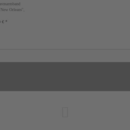
renarmband
 "New Orleans",
Farben, neu!
 € *