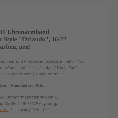
31 Uhrenarmband
r Style "Orlando", 16-22
arben, neu!
bung auf echt Rindsleder geprägt, in matt | "Art
rm Querschnitt "eckig" | Naht "Ton in Ton" |
leicht gepolstert" | Länge "normal"
aten | Manufacturer Data
mer, Uhrenarmbandfabrik GmbH,
pp-Straße 2, DE-86179 Augsburg,
31.de
, Tel.: +49(0)821/811020