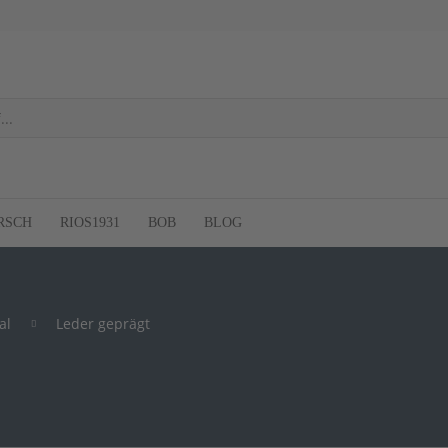
RSCH
RIOS1931
BOB
BLOG
al
Leder geprägt