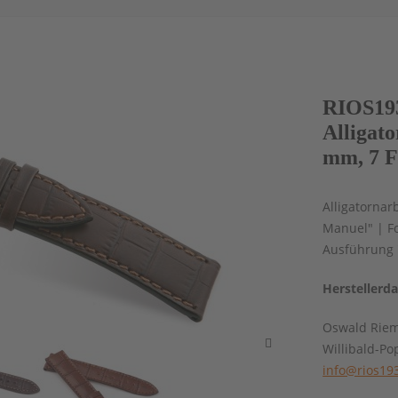
RIOS19
Alligato
mm, 7 F
Alligatornar
Manuel" | Fo
Ausführung "
Herstellerd
Oswald Rie
Willibald-Po
info@rios19