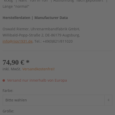
"eckig" | Naht "Ton in Ton" | Ausführung "flach gepolstert" |
Länge "normal"
Herstellerdaten | Manufacturer Data
Oswald Riemer, Uhrenarmbandfabrik GmbH,
Willibald-Popp-Straße 2, DE-86179 Augsburg,
info@rios1931.de
, Tel.: +49(0)821/811020
74,90 € *
inkl. MwSt.
Versandkostenfrei!
Versand nur innerhalb von Europa
Farbe:
Größe: