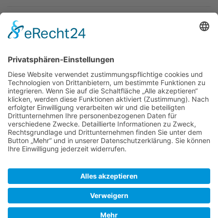
Newsletter
Top-Anbieter
Spitzenqualität
Kompetente Beratung
Partner
* Alle Preise inkl. gesetzl. Mehrwertsteuer, inkl. Versandkosten
FAQ
Händler Login
Hilfe / Unterstützung
Newsletter
Warum WACCEX?
Allgemeine Geschäftsbedingungen und Kundeninformationen
Datenschutzerklärung
Impressum
Kontakt
Newsletter