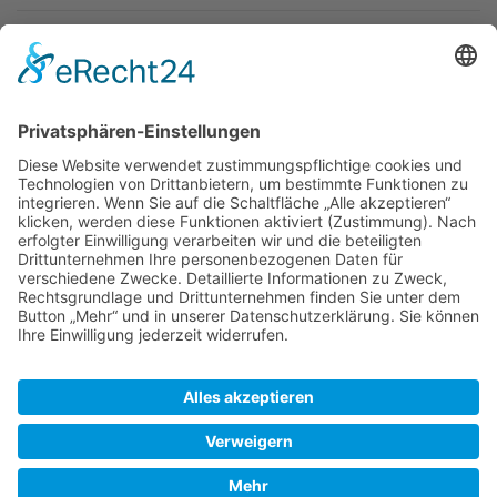
Newsletter
Top-Anbieter
Spitzenqualität
Kompetente Beratung
Partner
* Alle Preise inkl. gesetzl. Mehrwertsteuer, inkl. Versandkosten
FAQ
Händler Login
Hilfe / Unterstützung
Newsletter
Warum WACCEX?
Allgemeine Geschäftsbedingungen und Kundeninformationen
Datenschutzerklärung
Impressum
Kontakt
Newsletter