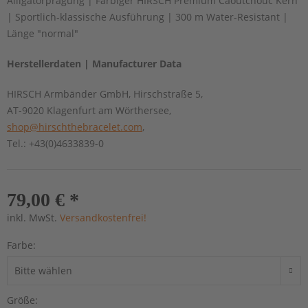
Alligatorprägung | Farbiger HIRSCH Premium Caoutchouc Kern
| Sportlich-klassische Ausführung | 300 m Water-Resistant |
Länge "normal"
Herstellerdaten | Manufacturer Data
HIRSCH Armbänder GmbH, Hirschstraße 5,
AT-9020 Klagenfurt am Wörthersee,
shop@hirschthebracelet.com
,
Tel.: +43(0)4633839-0
79,00 € *
inkl. MwSt.
Versandkostenfrei!
Farbe:
Größe: