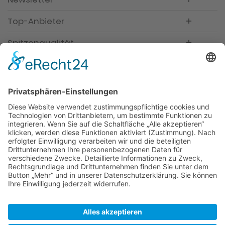
Top-Anbieter
Spitzenqualität
Kompetente Beratung
Partner
* Alle Preise inkl. gesetzl. Mehrwertsteuer, inkl.
Versandkosten
FAQ
Händler Login
Hilfe / Unterstützung
Newsletter
Warum WACCEX?
Allgemeine Geschäftsbedingungen und
Kundeninformationen