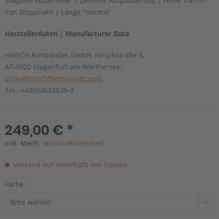
Silkglove Futterleder | Dezente Aufpolsterung | Feine Ton-in-
Ton Steppnaht | Länge "normal"
Herstellerdaten | Manufacturer Data
HIRSCH Armbänder GmbH, Hirschstraße 5,
AT-9020 Klagenfurt am Wörthersee,
shop@hirschthebracelet.com
,
Tel.: +43(0)4633839-0
249,00 € *
inkl. MwSt.
Versandkostenfrei!
Versand nur innerhalb von Europa
Farbe: