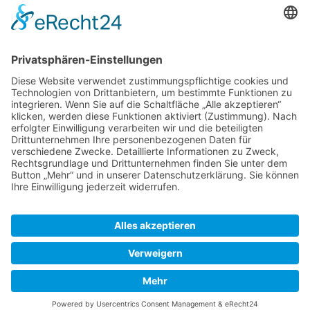
Top-Anbieter
Spitzenqualität
Kompetente Beratung
Partner
* Alle Preise inkl. gesetzl. Mehrwertsteuer, inkl. Versandkosten
FAQ
Händler Login
Hilfe / Unterstützung
Newsletter
Warum WACCEX?
Allgemeine Geschäftsbedingungen und Kundeninformationen
Datenschutzerklärung
Impressum
Kontakt
Newsletter
Versand- und Zahlungsbedingungen
Widerrufsrecht