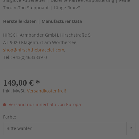
Silkglove Futterleder | Dezente Karrée-Aufpolsterung | Feine
Ton-in-Ton Steppnaht | Länge "kurz"
Herstellerdaten | Manufacturer Data
HIRSCH Armbänder GmbH, Hirschstraße 5,
AT-9020 Klagenfurt am Wörthersee,
shop@hirschthebracelet.com
,
Tel.: +43(0)4633839-0
149,00 € *
inkl. MwSt.
Versandkostenfrei!
Versand nur innerhalb von Europa
Farbe: