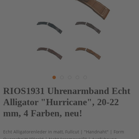
RIOS1931 Uhrenarmband Echt
Alligator "Hurricane", 20-22
mm, 4 Farben, neu!
Echt Alligatorenleder in matt, Fullcut | "Handnaht" | Form