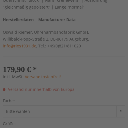
Querschnitt "Block" | Naht "cremeweiß" | Ausführung
"gleichmäßig gepolstert" | Länge "normal"
Herstellerdaten | Manufacturer Data
Oswald Riemer, Uhrenarmbandfabrik GmbH,
Willibald-Popp-Straße 2, DE-86179 Augsburg,
info@rios1931.de
, Tel.: +49(0)821/811020
179,90 € *
inkl. MwSt.
Versandkostenfrei!
Versand nur innerhalb von Europa
Farbe:
Größe: