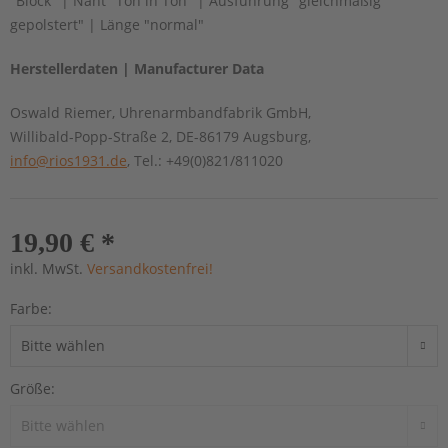
"Block" | Naht "Ton in Ton" | Ausführung "gleichmäßig
gepolstert" | Länge "normal"
Herstellerdaten | Manufacturer Data
Oswald Riemer, Uhrenarmbandfabrik GmbH,
Willibald-Popp-Straße 2, DE-86179 Augsburg,
info@rios1931.de
, Tel.: +49(0)821/811020
19,90 € *
inkl. MwSt.
Versandkostenfrei!
Farbe:
Größe: