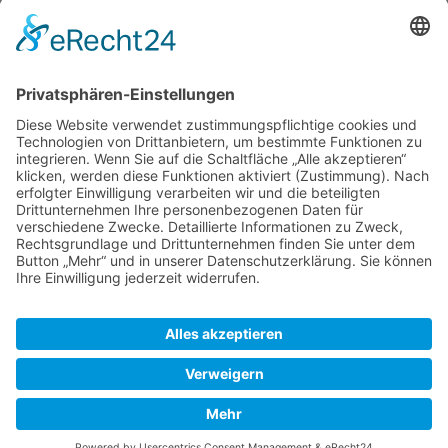
Newsletter
Top-Anbieter
Spitzenqualität
Kompetente Beratung
Partner
* Alle Preise inkl. gesetzl. Mehrwertsteuer, inkl. Versandkosten
FAQ
Händler Login
Hilfe / Unterstützung
Newsletter
Warum WACCEX?
Allgemeine Geschäftsbedingungen und Kundeninformationen
Datenschutzerklärung
Impressum
Kontakt
Newsletter