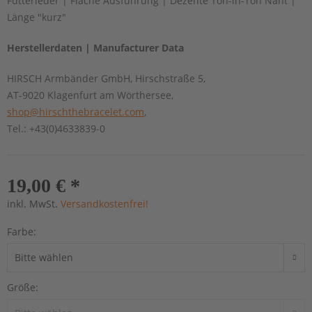
Futterleder | Flache Ausführung | Dezente Ton-in-Ton Naht |
Länge "kurz"
Herstellerdaten | Manufacturer Data
HIRSCH Armbänder GmbH, Hirschstraße 5,
AT-9020 Klagenfurt am Wörthersee,
shop@hirschthebracelet.com
,
Tel.: +43(0)4633839-0
19,00 € *
inkl. MwSt.
Versandkostenfrei!
Farbe:
Größe: