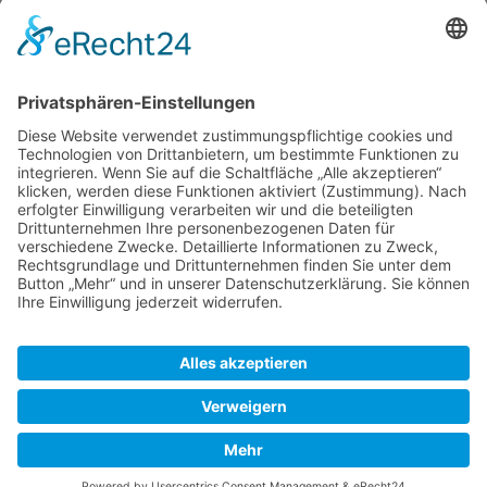
Newsletter
Top-Anbieter
Spitzenqualität
Kompetente Beratung
Partner
* Alle Preise inkl. gesetzl. Mehrwertsteuer, inkl. Versandkosten
FAQ
Händler Login
Hilfe / Unterstützung
Newsletter
Warum WACCEX?
Allgemeine Geschäftsbedingungen und Kundeninformationen
Datenschutzerklärung
Impressum
Kontakt
Newsletter