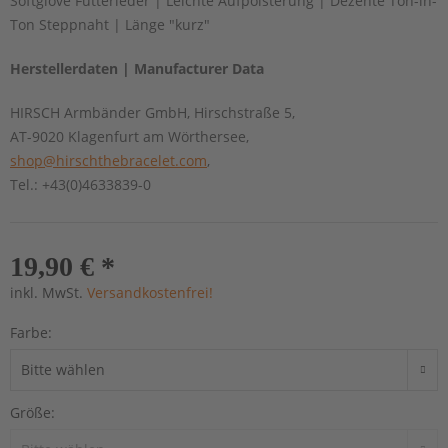
Softglove Futterleder | Leichte Aufpolsterung | Dezente Ton-in-
Ton Steppnaht | Länge "kurz"
Herstellerdaten | Manufacturer Data
HIRSCH Armbänder GmbH, Hirschstraße 5,
AT-9020 Klagenfurt am Wörthersee,
shop@hirschthebracelet.com
,
Tel.: +43(0)4633839-0
19,90 € *
inkl. MwSt.
Versandkostenfrei!
Farbe:
Größe: