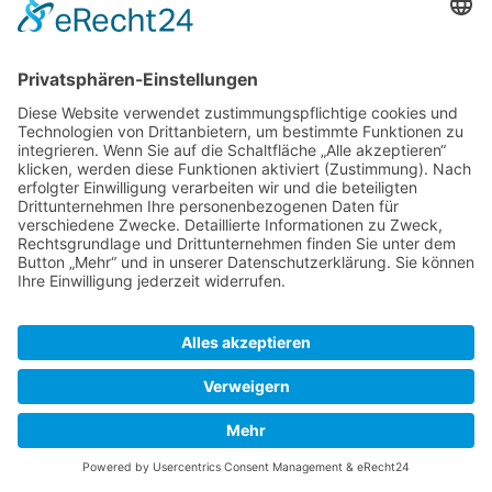
Top-Anbieter
Spitzenqualität
Kompetente Beratung
Partner
* Alle Preise inkl. gesetzl. Mehrwertsteuer, inkl. Versandkosten
FAQ
Händler Login
Hilfe / Unterstützung
Newsletter
Warum WACCEX?
Allgemeine Geschäftsbedingungen und Kundeninformationen
Datenschutzerklärung
Impressum
Kontakt
Newsletter
Versand- und Zahlungsbedingungen
Widerrufsrecht