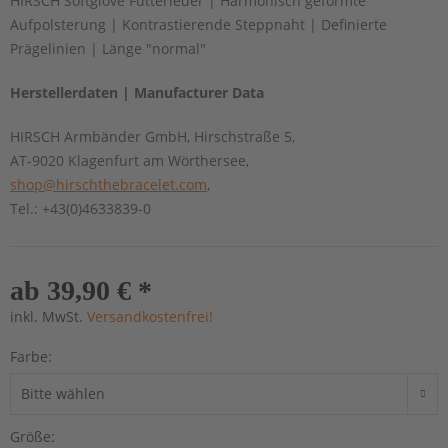
HIRSCH Softglove Futterleder | Harmonisch geformte
Aufpolsterung | Kontrastierende Steppnaht | Definierte
Prägelinien | Länge "normal"
Herstellerdaten | Manufacturer Data
HIRSCH Armbänder GmbH, Hirschstraße 5,
AT-9020 Klagenfurt am Wörthersee,
shop@hirschthebracelet.com
,
Tel.: +43(0)4633839-0
ab 39,90 € *
inkl. MwSt.
Versandkostenfrei!
Farbe:
Größe: