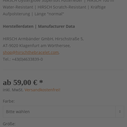
HIRSCH Oysterglove Supersoft Futterleder | HIRSCH 100 m
Water-Resistant | HIRSCH Scratch-Resistant | Kräftige
Aufpolsterung | Länge "normal"
Herstellerdaten | Manufacturer Data
HIRSCH Armbänder GmbH, Hirschstraße 5,
AT-9020 Klagenfurt am Wörthersee,
shop@hirschthebracelet.com
,
Tel.: +43(0)4633839-0
ab 59,00 € *
inkl. MwSt.
Versandkostenfrei!
Farbe:
Größe: