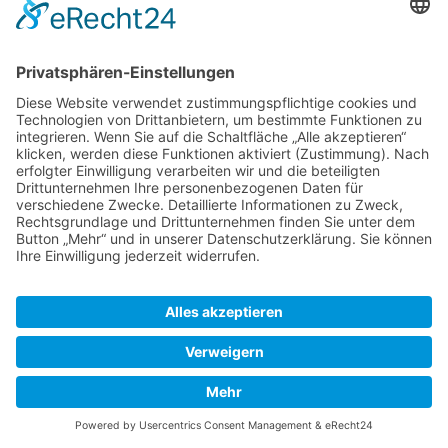
Top-Anbieter
Spitzenqualität
Kompetente Beratung
Partner
* Alle Preise inkl. gesetzl. Mehrwertsteuer, inkl. Versandkosten
FAQ
Händler Login
Hilfe / Unterstützung
Newsletter
Warum WACCEX?
Allgemeine Geschäftsbedingungen und Kundeninformationen
Datenschutzerklärung
Impressum
Kontakt
Newsletter
Versand- und Zahlungsbedingungen
Widerrufsrecht