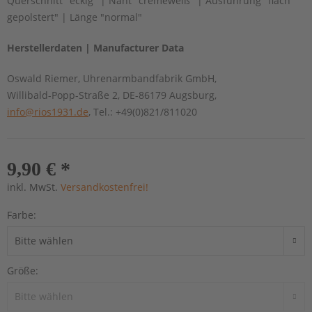
Querschnitt "eckig" | Naht "cremeweiß" | Ausführung "flach
gepolstert" | Länge "normal"
Herstellerdaten | Manufacturer Data
Oswald Riemer, Uhrenarmbandfabrik GmbH,
Willibald-Popp-Straße 2, DE-86179 Augsburg,
info@rios1931.de
, Tel.: +49(0)821/811020
9,90 € *
inkl. MwSt.
Versandkostenfrei!
Farbe:
Größe: