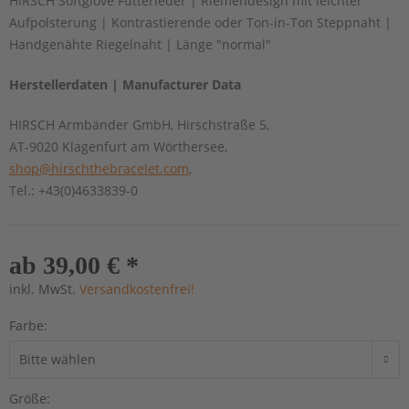
HIRSCH Softglove Futterleder | Riemendesign mit leichter
Aufpolsterung | Kontrastierende oder Ton-in-Ton Steppnaht |
Handgenähte Riegelnaht | Länge "normal"
Herstellerdaten | Manufacturer Data
HIRSCH Armbänder GmbH, Hirschstraße 5,
AT-9020 Klagenfurt am Wörthersee,
shop@hirschthebracelet.com
,
Tel.: +43(0)4633839-0
ab 39,00 € *
inkl. MwSt.
Versandkostenfrei!
Farbe:
Größe: