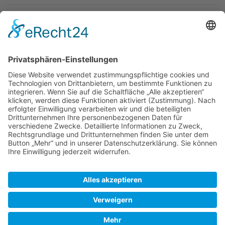
Newsletter
Top-Anbieter
Spitzenqualität
Kompetente Beratung
Partner
* Alle Preise inkl. gesetzl. Mehrwertsteuer, inkl. Versandkosten
FAQ
Händler Login
Hilfe / Unterstützung
Newsletter
Warum WACCEX?
Allgemeine Geschäftsbedingungen und Kundeninformationen
Datenschutzerklärung
Impressum
Kontakt
Newsletter