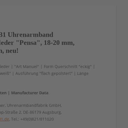
31 Uhrenarmband
leder "Pensa", 18-20 mm,
n, neu!
leder | "Art Manuel" | Form Querschnitt "eckig" |
eiß" | Ausführung "flach gepolstert" | Länge
aten | Manufacturer Data
mer, Uhrenarmbandfabrik GmbH,
pp-Straße 2, DE-86179 Augsburg,
31.de
, Tel.: +49(0)821/811020