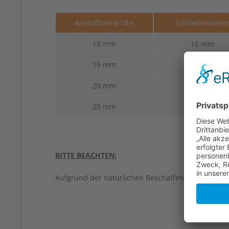
Anstoßbreite Uhr
Schließenbreit
18 mm
16 mm
19 mm
16 mm
20 mm
16 mm
20 mm
18 mm
BITTE BEACHTEN:
Aufgrund der natürlichen Beschaffenheit von Led