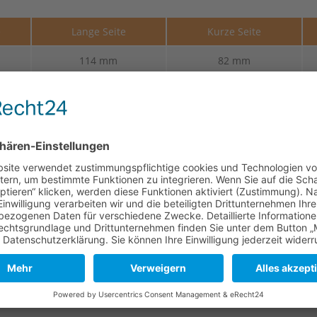
e
Lange Seite
Kurze Seite
114 mm
82 mm
114 mm
82 mm
114 mm
82 mm
114 mm
82 mm
er und des Gerbprozesses kann es zu kleinen Unterschieden in O