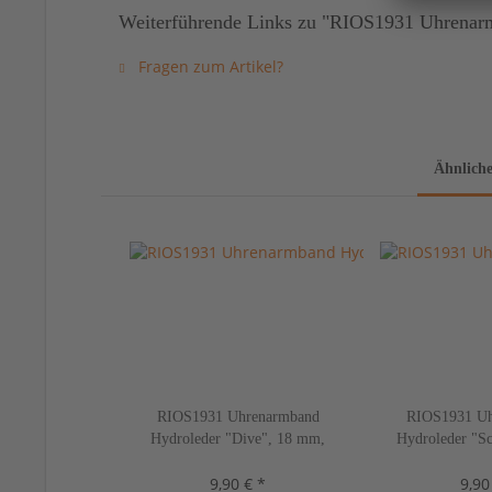
Weiterführende Links zu "RIOS1931 Uhrenarm
Fragen zum Artikel?
Ähnliche
RIOS1931 Uhrenarmband
RIOS1931 Uh
Hydroleder "Dive", 18 mm,
Hydroleder "S
schwarz, neu!
mahagon
9,90 € *
9,90