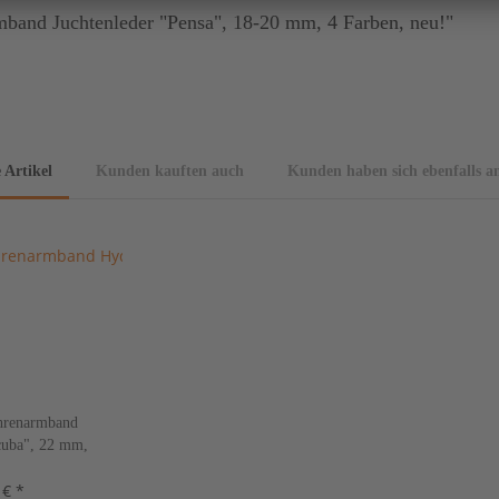
band Juchtenleder "Pensa", 18-20 mm, 4 Farben, neu!"
 Artikel
Kunden kauften auch
Kunden haben sich ebenfalls a
renarmband
cuba", 22 mm,
i, neu!
 € *