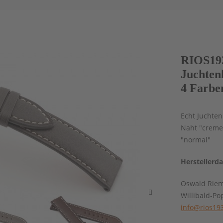
RIOS19
Juchten
4 Farbe
Echt Juchten
Naht "cremew
"normal"
Herstellerd
Oswald Rie
Willibald-Po
info@rios19