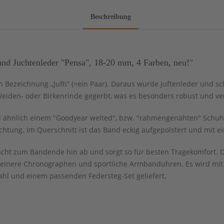
Beschreibung
d Juchtenleder "Pensa", 18-20 mm, 4 Farben, neu!"
 Bezeichnung „Jufti“ (=ein Paar). Daraus wurde Juftenleder und sch
 Weiden- oder Birkenrinde gegerbt, was es besonders robust und ve
 ähnlich einem "Goodyear welted", bzw. "rahmengenähten" Schuh g
ichtung. Im Querschnitt ist das Band eckig aufgepolstert und mit 
cht zum Bandende hin ab und sorgt so für besten Tragekomfort. Da
leinere Chronographen und sportliche Armbanduhren. Es wird mit 
ahl und einem passenden Federsteg-Set geliefert.