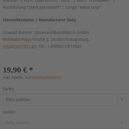
Manuel" | Form Querschnitt "rund" | Naht "cremeweiß" |
Ausführung "stark gepolstert" | Länge "extra lang"
Herstellerdaten | Manufacturer Data
Oswald Riemer, Uhrenarmbandfabrik GmbH,
Willibald-Popp-Straße 2, DE-86179 Augsburg,
info@rios1931.de
, Tel.: +49(0)821/811020
19,90 € *
inkl. MwSt.
Versandkostenfrei!
Farbe:
Größe: