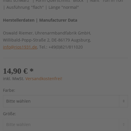
matt schwarz" | Form Querschnitt "Block" | Naht "Ton in Ton"
| Ausführung "flach" | Länge "normal"
Herstellerdaten | Manufacturer Data
Oswald Riemer, Uhrenarmbandfabrik GmbH,
Willibald-Popp-Straße 2, DE-86179 Augsburg,
info@rios1931.de
, Tel.: +49(0)821/811020
14,90 € *
inkl. MwSt.
Versandkostenfrei!
Farbe:
Größe: