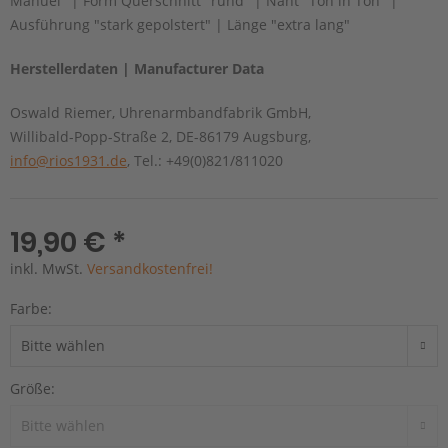
Manuel" | Form Querschnitt "rund" | Naht "Ton in Ton" |
Ausführung "stark gepolstert" | Länge "extra lang"
Herstellerdaten | Manufacturer Data
Oswald Riemer, Uhrenarmbandfabrik GmbH,
Willibald-Popp-Straße 2, DE-86179 Augsburg,
info@rios1931.de
, Tel.: +49(0)821/811020
19,90 € *
inkl. MwSt.
Versandkostenfrei!
Farbe:
Größe: