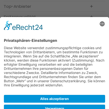
Top-Anbieter
Spitzenqualität
Kompetente Beratung
Partner
* Alle Preise inkl. gesetzl. Mehrwertsteuer, inkl.
Versandkosten
FAQ
Händler Login
Hilfe / Unterstützung
Newsletter
Warum WACCEX?
Allgemeine Geschäftsbedingungen und
Kundeninformationen