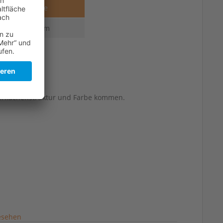
Stärke
2,7 mm
erflächenstruktur und Farbe kommen.
esehen