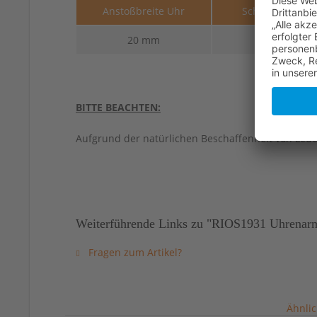
Anstoßbreite Uhr
Schließenbreit
20 mm
18 mm
BITTE BEACHTEN:
Aufgrund der natürlichen Beschaffenheit von Led
Weiterführende Links zu "RIOS1931 Uhrenarm
Fragen zum Artikel?
Ähnlic