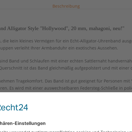
Beschreibung
d Alligator Style "Hollywood", 20 mm, mahagoni, neu!"
n, die kein kleines Vermögen für ein Echt-Alligator-Uhrenband aus
huppen verleiht Ihrer Armbanduhr ein exotisches Aussehen.
sind Band und Schlaufen mit einer echten Sattlernaht handvernäh
m Querschnitt ist das Band gleichmäßig aufgepolstert und mit eine
nehmen Tragekomfort. Das Band ist gut geeignet für Personen mit
. Es wird mit einer auswechselbaren Federsteg-Schließe in polie