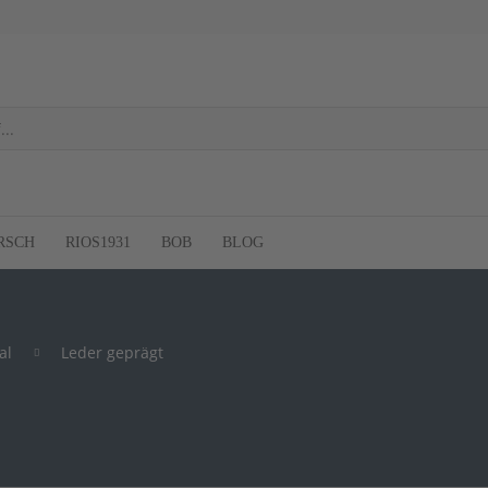
RSCH
RIOS1931
BOB
BLOG
al
Leder geprägt