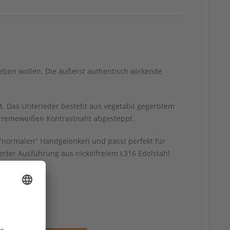
geben wollen. Die äußerst authentisch wirkende
t. Das Unterleder besteht aus vegetabil gegerbtem
r cremeweißen Kontrastnaht abgesteppt.
 "normalen" Handgelenken und passt perfekt für
rter Ausführung aus nickelfreiem L316 Edelstahl