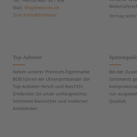
Tel.: +49 (0) 9607 821 956
Widerrufsrec
Mail:
shop@waccex.de
Zum Kontaktformular
Vertrag wide
Top-Anbieter
Spitzenquali
Neben unserer Premium-Eigenmarke
Bei der Zusa
BOB führen wir Uhrenarmbänder der
Sortiments g
Top-Anbieter Hirsch und Rios1931.
Kompromisse 
Entdecken Sie unser umfangreiches
nur ausgewähl
Sortiment klassischer und moderner
Qualität.
Armbänder!