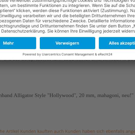
e
Lange Seite
Kurze Seite
114 mm
82 mm
er und des Gerbprozesses kann es zu kleinen Unterschieden in Ob
band Alligator Style "Hollywood", 20 mm, mahagoni, neu!"
he Artikel
Kunden kauften auch
Kunden haben sich ebenfalls ang