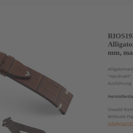
RIOS19
Alligat
mm, mah
Alligatornar
"Handnaht" 
Ausführung 
Herstellerd
Oswald Rie
Willibald-Po
info@rios19