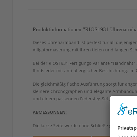
Produktinformationen "RIOS1931 Uhrenarmban
Dieses Uhrenarmband ist perfekt für all diejenige
Alligatormaserung mit ihren tiefen und langen Sc
Bei der RIOS1931 Fertigungs-Variante "Handnaht" 
Rindsleder mit anti-allergischer Beschichtung. I
Die gleichmäßig flache Ausführung sorgt für ange
kleinere Chronographen und elegante Armbanduhren
und einem passenden Federsteg-Set geliefert.
ABMESSUNGEN:
Die kurze Seite wurde ohne Schließe gemessen.