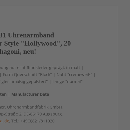
31 Uhrenarmband
or Style "Hollywood", 20
agoni, neu!
bung auf echt Rindsleder geprägt, in matt |
| Form Querschnitt "Block" | Naht "cremeweiß" |
"gleichmäßig gepolstert" | Länge "normal"
aten | Manufacturer Data
mer, Uhrenarmbandfabrik GmbH,
pp-Straße 2, DE-86179 Augsburg,
31.de
, Tel.: +49(0)821/811020