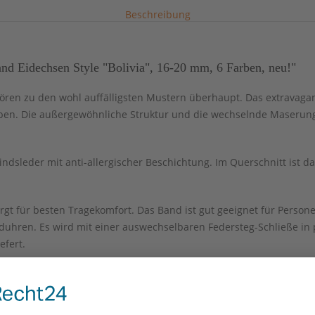
Beschreibung
d Eidechsen Style "Bolivia", 16-20 mm, 6 Farben, neu!"
en zu den wohl auffälligsten Mustern überhaupt. Das extravagant
oben. Die außergewöhnliche Struktur und die wechselnde Maser
ndsleder mit anti-allergischer Beschichtung. Im Querschnitt ist d
gt für besten Tragekomfort. Das Band ist gut geeignet für Perso
hren. Es wird mit einer auswechselbaren Federsteg-Schließe in p
efert.