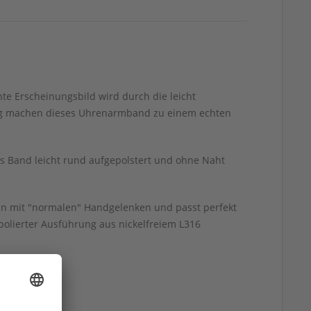
e Erscheinungsbild wird durch die leicht
ung machen dieses Uhrenarmband zu einem echten
as Band leicht rund aufgepolstert und ohne Naht
nen mit "normalen" Handgelenken und passt perfekt
olierter Ausführung aus nickelfreiem L316