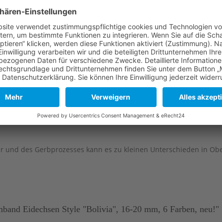
e
Lange Seite
Kurze Seite
114 mm
82 mm
114 mm
82 mm
114 mm
82 mm
er und des Gerbprozesses kann es zu kleinen Unterschieden in Ob
and Eidechsen Style "Bolivia", 16-20 mm, 6 Farben, neu!"