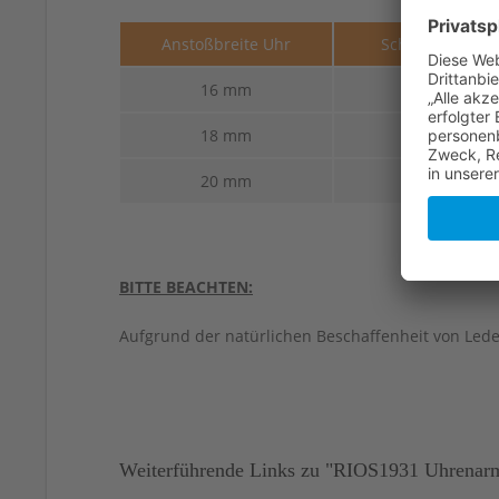
Anstoßbreite Uhr
Schließenbreit
16 mm
14 mm
18 mm
16 mm
20 mm
18 mm
BITTE BEACHTEN:
Aufgrund der natürlichen Beschaffenheit von Led
Weiterführende Links zu "RIOS1931 Uhrenarmb