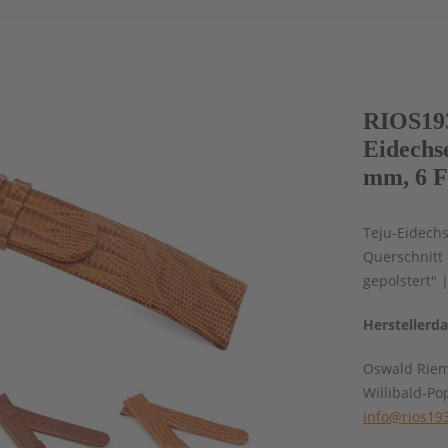
RIOS19
Eidechse
mm, 6 F
Teju-Eidech
Querschnitt 
gepolstert" 
Herstellerd
Oswald Rie
Willibald-Po
info@rios19