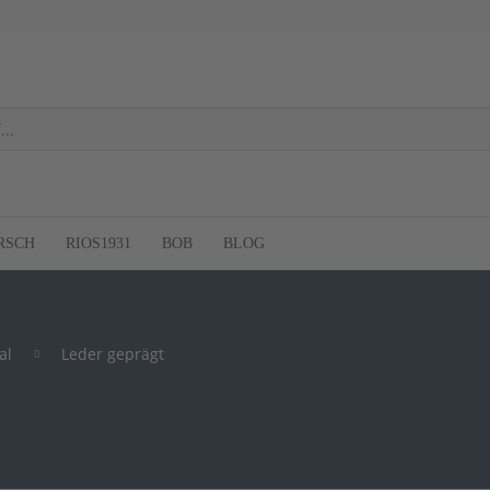
RSCH
RIOS1931
BOB
BLOG
al
Leder geprägt