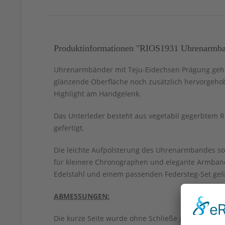
Produktinformationen "RIOS1931 Uhrenarmban
Uhrenarmbänder mit Teju-Eidechsen Prägung gehör
glänzende Oberfläche noch zusätzlich hervorgeh
Highlight am Handgelenk.
Das Unterleder besteht aus vegetabil gegerbtem Ri
gefertigt.
Die leichte Aufpolsterung des Uhrenarmbandes sor
für kleinere Chronographen und elegante Armbandu
Edelstahl und einem passenden Federsteg-Set geli
ABMESSUNGEN:
Die kurze Seite wurde ohne Schließe gemessen.