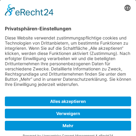
Newsletter
Top-Anbieter
Spitzenqualität
Kompetente Beratung
Partner
* Alle Preise inkl. gesetzl. Mehrwertsteuer, inkl. Versandkosten
FAQ
Händler Login
Hilfe / Unterstützung
Newsletter
Warum WACCEX?
Allgemeine Geschäftsbedingungen und Kundeninformationen
Datenschutzerklärung
Impressum
Kontakt
Newsletter