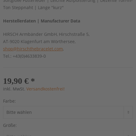
Softglove Futterleder | Leichte Aufpolsterung | Dezente Ton-in-
Ton Steppnaht | Länge "kurz"
Herstellerdaten | Manufacturer Data
HIRSCH Armbänder GmbH, Hirschstraße 5,
AT-9020 Klagenfurt am Wörthersee,
shop@hirschthebracelet.com
,
Tel.: +43(0)4633839-0
19,90 € *
inkl. MwSt.
Versandkostenfrei!
Farbe:
Größe: