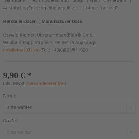
"Handnaht" | Form Querschnitt "Block" | Naht "cremeweiß" |
Ausführung "gleichmäßig gepolstert" | Länge "normal"
Herstellerdaten | Manufacturer Data
Oswald Riemer, Uhrenarmbandfabrik GmbH,
Willibald-Popp-Straße 2, DE-86179 Augsburg,
info@rios1931.de
, Tel.: +49(0)821/811020
9,90 € *
inkl. MwSt.
Versandkostenfrei!
Farbe:
Größe: