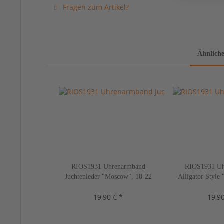
Fragen zum Artikel?
Ähnliche
RIOS1931 Uhrenarmband
RIOS1931 Uh
Juchtenleder "Moscow", 18-22
Alligator Style
mm, 5 Farben, neu!
16-22 mm, 10 
19,90 € *
19,90