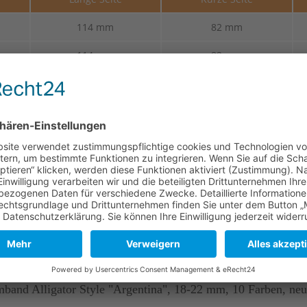
114 mm
82 mm
114 mm
82 mm
114 mm
82 mm
114 mm
82 mm
er und des Gerbprozesses kann es zu kleinen Unterschieden in O
and Alligator Style "Argentina", 18-22 mm, 10 Farben, neu