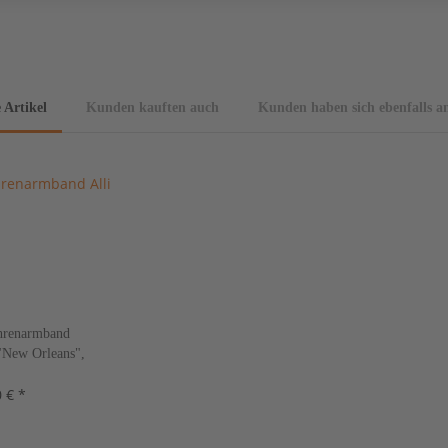
 Artikel
Kunden kauften auch
Kunden haben sich ebenfalls a
renarmband
 "New Orleans",
Farben, neu!
 € *