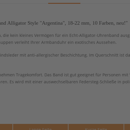
 Alligator Style "Argentina", 18-22 mm, 10 Farben, neu!"
n, die kein kleines Vermögen für ein Echt-Alligator-Uhrenband aus
huppen verleiht Ihrer Armbanduhr ein exotisches Aussehen.
ndsleder mit anti-allergischer Beschichtung. Im Querschnitt ist da
nehmen Tragekomfort. Das Band ist gut geeignet für Personen mit
n. Es wird mit einer auswechselbaren Federsteg-Schließe in polie
e
Lange Seite
Kurze Seite