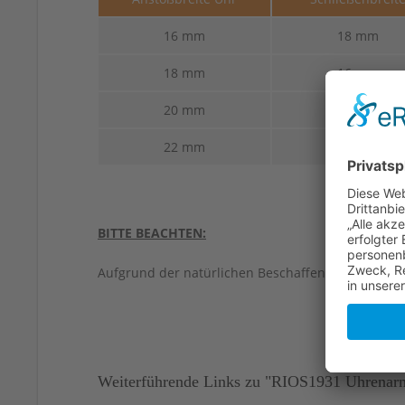
16 mm
18 mm
18 mm
16 mm
20 mm
18 mm
22 mm
20 mm
BITTE BEACHTEN:
Aufgrund der natürlichen Beschaffenheit von Led
Weiterführende Links zu "RIOS1931 Uhrenarmb