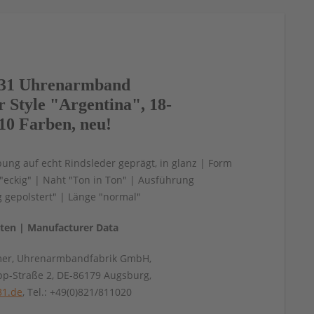
31 Uhrenarmband
r Style "Argentina", 18-
10 Farben, neu!
bung auf echt Rindsleder geprägt, in glanz | Form
"eckig" | Naht "Ton in Ton" | Ausführung
 gepolstert" | Länge "normal"
aten | Manufacturer Data
mer, Uhrenarmbandfabrik GmbH,
pp-Straße 2, DE-86179 Augsburg,
31.de
, Tel.: +49(0)821/811020