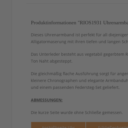
Produktinformationen "RIOS1931 Uhrenarmband
Dieses Uhrenarmband ist perfekt für all diejenige
Alligatormaserung mit ihren tiefen und langen Sc
Das Unterleder besteht aus vegetabil gegerbtem Ri
Ton Naht abgesteppt.
Die gleichmäßig flache Ausführung sorgt für ange
kleinere Chronographen und elegante Armbanduhre
und einem passenden Federsteg-Set geliefert.
ABMESSUNGEN:
Die kurze Seite wurde ohne Schließe gemessen.
Anstoßbreite Uhr
Schließenbreit