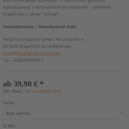
HIRSCH Softglove Futterleder | Harmonisch geformte
Aufpolsterung | Kontrastierende Steppnaht | Definierte
Prägelinien | Länge "normal"
Herstellerdaten | Manufacturer Data
HIRSCH Armbänder GmbH, Hirschstraße 5,
AT-9020 Klagenfurt am Wörthersee,
shop@hirschthebracelet.com
,
Tel.: +43(0)4633839-0
ab 39,90 € *
inkl. MwSt.
Versandkostenfrei!
Farbe:
Größe: