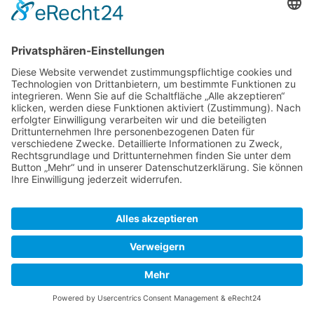
Top-Anbieter
Spitzenqualität
Kompetente Beratung
Partner
* Alle Preise inkl. gesetzl. Mehrwertsteuer, inkl. Versandkosten
FAQ
Händler Login
Hilfe / Unterstützung
Newsletter
Warum WACCEX?
Allgemeine Geschäftsbedingungen und Kundeninformationen
Datenschutzerklärung
Impressum
Kontakt
Newsletter
Versand- und Zahlungsbedingungen
Widerrufsrecht