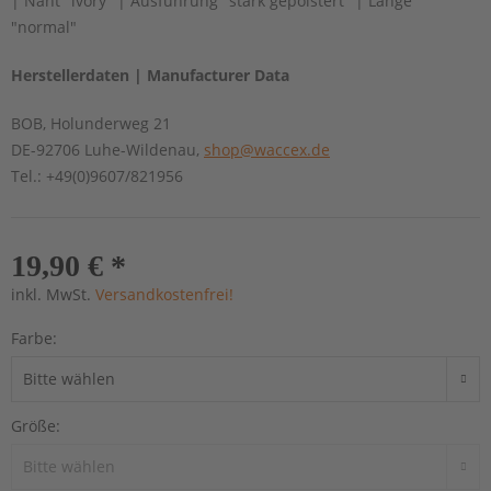
| Naht "ivory" | Ausführung "stark gepolstert" | Länge
"normal"
Herstellerdaten | Manufacturer Data
BOB, Holunderweg 21
DE-92706 Luhe-Wildenau,
shop@waccex.de
Tel.: +49(0)9607/821956
19,90 € *
inkl. MwSt.
Versandkostenfrei!
Farbe:
Größe: