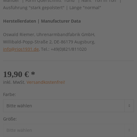
Manuel" | Form Querschnitt "rund" | Naht "Ton in Ton" |
Ausführung "stark gepolstert" | Länge "normal"
Herstellerdaten | Manufacturer Data
Oswald Riemer, Uhrenarmbandfabrik GmbH,
Willibald-Popp-Straße 2, DE-86179 Augsburg,
info@rios1931.de
, Tel.: +49(0)821/811020
19,90 € *
inkl. MwSt.
Versandkostenfrei!
Farbe:
Größe: