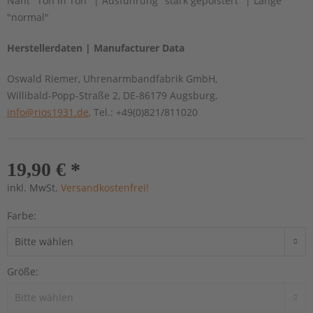
Naht "Ton in Ton" | Ausführung "stark gepolstert" | Länge
"normal"
Herstellerdaten | Manufacturer Data
Oswald Riemer, Uhrenarmbandfabrik GmbH,
Willibald-Popp-Straße 2, DE-86179 Augsburg,
info@rios1931.de
, Tel.: +49(0)821/811020
19,90 € *
inkl. MwSt.
Versandkostenfrei!
Farbe:
Größe: