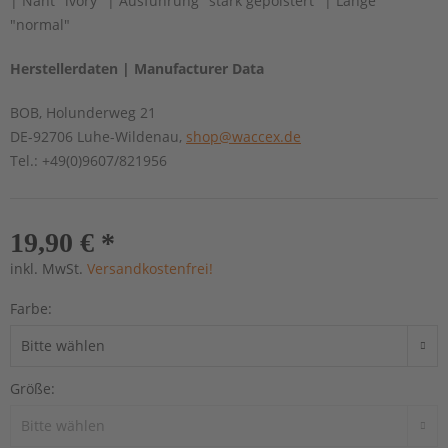
| Naht "ivory" | Ausführung "stark gepolstert" | Länge
"normal"
Herstellerdaten | Manufacturer Data
BOB, Holunderweg 21
DE-92706 Luhe-Wildenau,
shop@waccex.de
Tel.: +49(0)9607/821956
19,90 € *
inkl. MwSt.
Versandkostenfrei!
Farbe:
Größe: