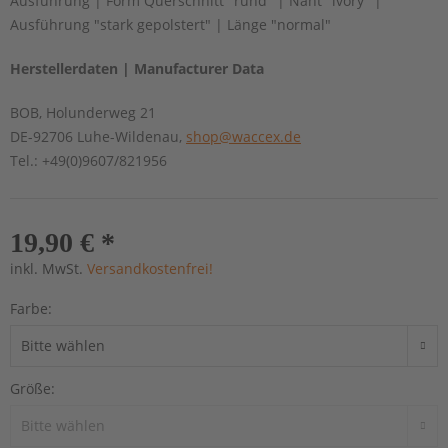
Ausführung | Form Querschnitt "rund" | Naht "ivory" |
Ausführung "stark gepolstert" | Länge "normal"
Herstellerdaten | Manufacturer Data
BOB, Holunderweg 21
DE-92706 Luhe-Wildenau,
shop@waccex.de
Tel.: +49(0)9607/821956
19,90 € *
inkl. MwSt.
Versandkostenfrei!
Farbe:
Größe: