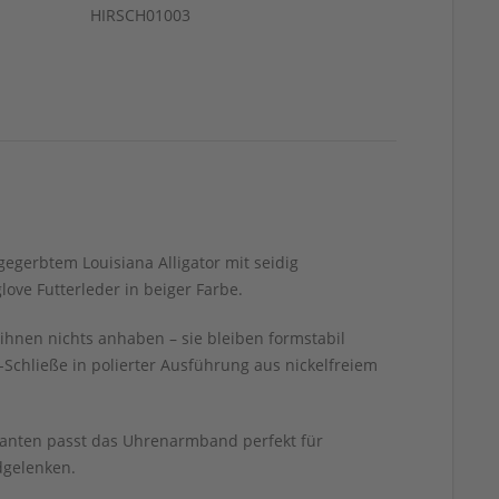
HIRSCH01003
gegerbtem Louisiana Alligator mit seidig
ove Futterleder in beiger Farbe.
ihnen nichts anhaben – sie bleiben formstabil
chließe in polierter Ausführung aus nickelfreiem
 Kanten passt das Uhrenarmband perfekt für
dgelenken.