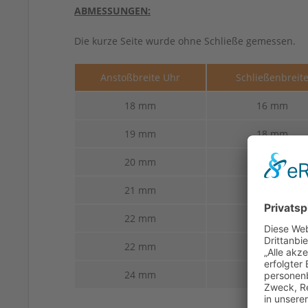
ABMESSUNGEN:
Die kurze Seite wurde ohne Schließe gemessen.
Anstoßbreite Uhr
Schließenbreit
18 mm
16 mm
19 mm
18 mm
20 mm
18 mm
21 mm
18 mm
22 mm
18 mm
22 mm
20 mm
24 mm
20 mm