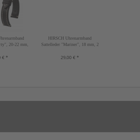
hrenarmband
HIRSCH Uhrenarmband
erty", 20-22 mm,
Sattelleder "Mariner", 18 mm, 2
n, neu!
Farben, neu!
 € *
29,00 € *