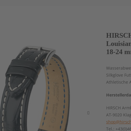
HIRSCH
Louisia
18-24 m
Wasserabwei
Silkglove Fu
Athletische 
Herstellerd
HIRSCH Armb
AT-9020 Kla
shop@hirsch
Tel.: +43(0)