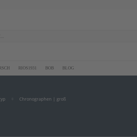
RSCH
RIOS1931
BOB
BLOG
typ
Chronographen | groß