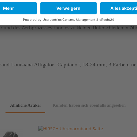
er und des Gerbprozesses kann es zu kleinen Unterschieden in O
nd Louisiana Alligator "Capitano", 18-24 mm, 3 Farben, ne
Ähnliche Artikel
Kunden haben sich ebenfalls angesehen