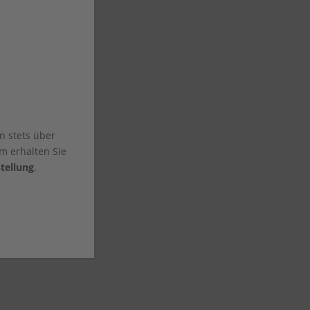
n stets über
m erhalten Sie
tellung
.