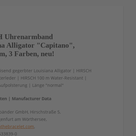
 Uhrenarmband
na Alligator "Capitano",
m, 3 Farben, neu!
send gegerbter Louisiana Alligator | HIRSCH
tterleder | HIRSCH 100 m Water-Resistant |
Aufpolsterung | Länge "normal"
aten | Manufacturer Data
änder GmbH, Hirschstraße 5,
genfurt am Wörthersee,
thebracelet.com
,
4633839-0