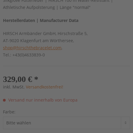
Silkglove Futterleder | HIRSCH 100 m Water-Resistant |
Athletische Aufpolsterung | Länge "normal"
Herstellerdaten | Manufacturer Data
HIRSCH Armbänder GmbH, Hirschstraße 5,
AT-9020 Klagenfurt am Wörthersee,
shop@hirschthebracelet.com
,
Tel.: +43(0)4633839-0
329,00 € *
inkl. MwSt.
Versandkostenfrei!
Versand nur innerhalb von Europa
Farbe: