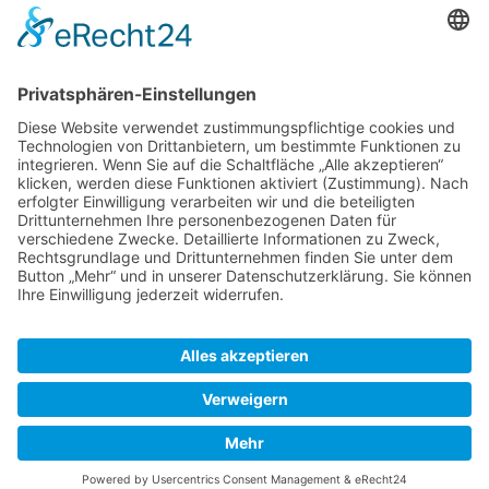
Top-Anbieter
Spitzenqualität
Kompetente Beratung
Partner
* Alle Preise inkl. gesetzl. Mehrwertsteuer, inkl. Versandkosten
FAQ
Händler Login
Hilfe / Unterstützung
Newsletter
Warum WACCEX?
Allgemeine Geschäftsbedingungen und Kundeninformationen
Datenschutzerklärung
Impressum
Kontakt
Newsletter
Versand- und Zahlungsbedingungen
Widerrufsrecht