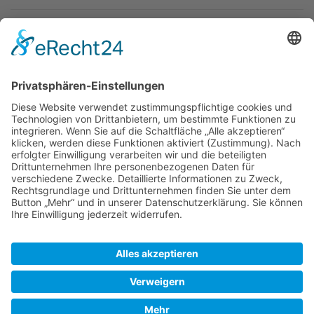
Newsletter
Top-Anbieter
Spitzenqualität
Kompetente Beratung
Partner
* Alle Preise inkl. gesetzl. Mehrwertsteuer, inkl. Versandkosten
FAQ
Händler Login
Hilfe / Unterstützung
Newsletter
Warum WACCEX?
Allgemeine Geschäftsbedingungen und Kundeninformationen
Datenschutzerklärung
Impressum
Kontakt
Newsletter