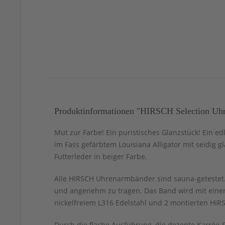
Produktinformationen "HIRSCH Selection Uhre
Mut zur Farbe! Ein puristisches Glanzstück! Ein ed
im Fass gefärbtem Louisiana Alligator mit seidig 
Futterleder in beiger Farbe.
Alle HIRSCH Uhrenarmbänder sind sauna-getestet. 
und angenehm zu tragen. Das Band wird mit einer
nickelfreiem L316 Edelstahl und 2 montierten HIRS
Durch die flache Ausführung, die dezente Karrée-