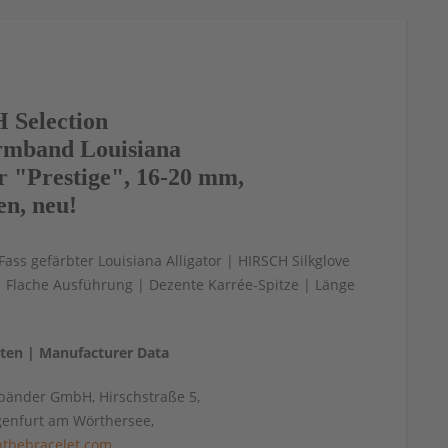
Selection
mband Louisiana
or "Prestige", 16-20 mm,
en, neu!
 Fass gefärbter Louisiana Alligator | HIRSCH Silkglove
| Flache Ausführung | Dezente Karrée-Spitze | Länge
aten | Manufacturer Data
änder GmbH, Hirschstraße 5,
genfurt am Wörthersee,
thebracelet.com
,