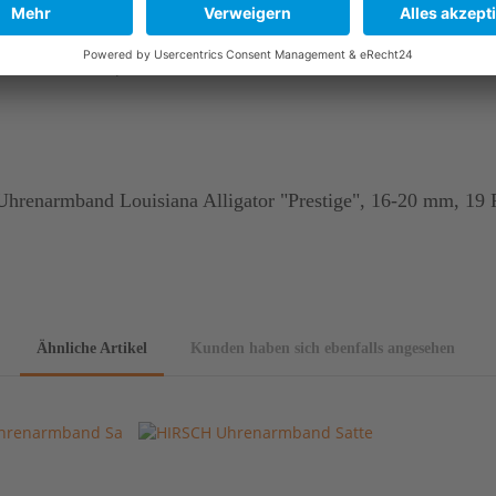
er und des Gerbprozesses kann es zu kleinen Unterschieden in O
hrenarmband Louisiana Alligator "Prestige", 16-20 mm, 19 
Ähnliche Artikel
Kunden haben sich ebenfalls angesehen