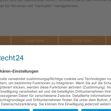
net für Personen mit "normalen" Handgelenken.
e
Lange Seite
Kurze Seite
114 mm
73 mm
114 mm
73 mm
114 mm
73 mm
114 mm
73 mm
114 mm
73 mm