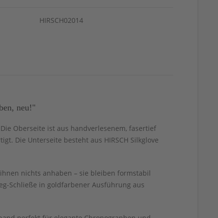
HIRSCH02014
ben, neu!"
. Die Oberseite ist aus handverlesenem, fasertief
igt. Die Unterseite besteht aus HIRSCH Silkglove
ihnen nichts anhaben – sie bleiben formstabil
eg-Schließe in goldfarbener Ausführung aus
rmband perfekt für elegante Chronographen und