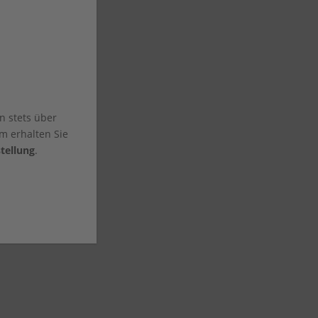
n stets über
m erhalten Sie
tellung
.