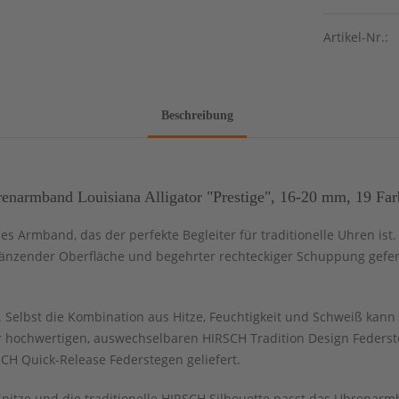
Artikel-Nr.:
Beschreibung
narmband Louisiana Alligator "Prestige", 16-20 mm, 19 Far
les Armband, das der perfekte Begleiter für traditionelle Uhren ist
glänzender Oberfläche und begehrter rechteckiger Schuppung gefert
Selbst die Kombination aus Hitze, Feuchtigkeit und Schweiß kann 
 hochwertigen, auswechselbaren HIRSCH Tradition Design Federst
CH Quick-Release Federstegen geliefert.
Spitze und die traditionelle HIRSCH Silhouette passt das Uhrena