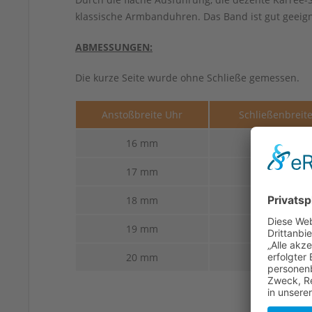
klassische Armbanduhren. Das Band ist gut geeig
ABMESSUNGEN:
Die kurze Seite wurde ohne Schließe gemessen.
Anstoßbreite Uhr
Schließenbreit
16 mm
14 mm
17 mm
14 mm
18 mm
14 mm
19 mm
14 mm
20 mm
16 mm