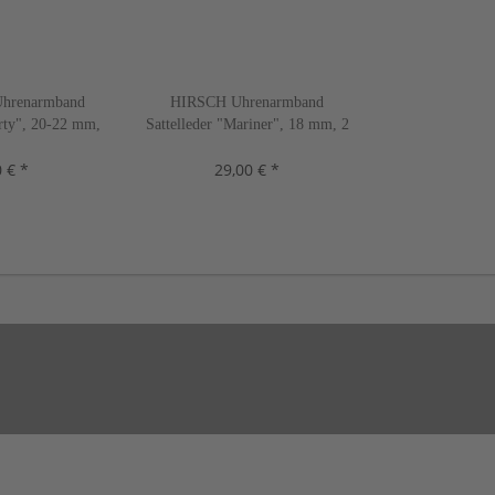
hrenarmband
HIRSCH Uhrenarmband
erty", 20-22 mm,
Sattelleder "Mariner", 18 mm, 2
n, neu!
Farben, neu!
 € *
29,00 € *