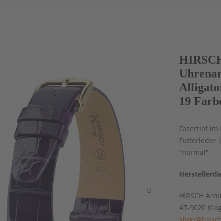
HIRSCH 
Uhrenar
Alligat
19 Farb
Fasertief im
Futterleder 
"normal"
Herstellerd
HIRSCH Armb
AT-9020 Kla
shop@hirsch