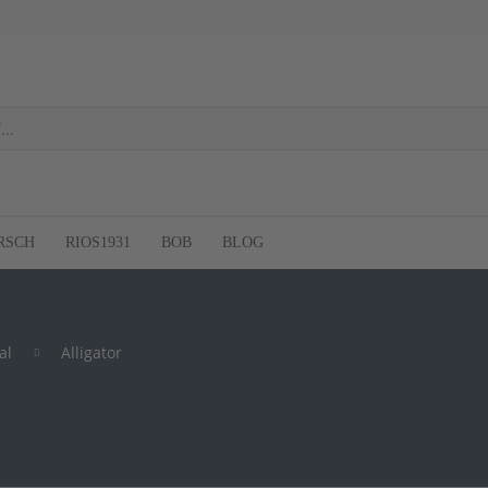
RSCH
RIOS1931
BOB
BLOG
al
Alligator