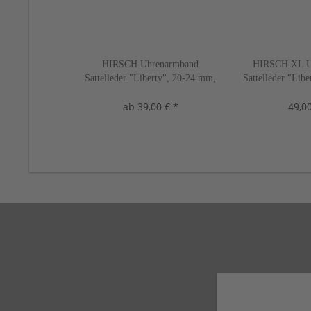
HIRSCH Uhrenarmband
HIRSCH XL U
Sattelleder "Liberty", 20-24 mm,
Sattelleder "Lib
3 Farben, neu!
2 Farbe
ab 39,00 € *
49,00