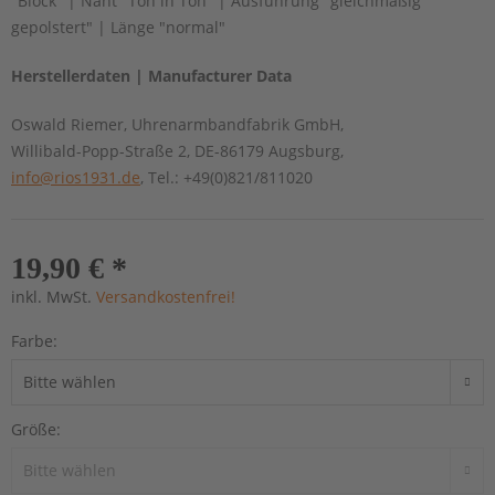
"Block" | Naht "Ton in Ton" | Ausführung "gleichmäßig
gepolstert" | Länge "normal"
Herstellerdaten | Manufacturer Data
Oswald Riemer, Uhrenarmbandfabrik GmbH,
Willibald-Popp-Straße 2, DE-86179 Augsburg,
info@rios1931.de
, Tel.: +49(0)821/811020
19,90 € *
inkl. MwSt.
Versandkostenfrei!
Farbe:
Größe: