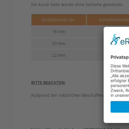
Die kurze Seite wurde ohne Schließe gemessen.
Anstoßbreite Uhr
Schließenbreit
18 mm
16 mm
20 mm
18 mm
22 mm
20 mm
BITTE BEACHTEN:
Aufgrund der natürlichen Beschaffenheit von Led