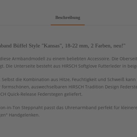
Beschreibung
nd Büffel Style "Kansas", 18-22 mm, 2 Farben, neu!"
t diese Armbandmodell zu einem beliebten Accessoire. Die Obersei
. Die Unterseite besteht aus HIRSCH Softglove Futterleder in beig
Selbst die Kombination aus Hitze, Feuchtigkeit und Schweiß kann 
 formschönen, auswechselbaren HIRSCH Tradition Design Federsteg
CH Quick-Release Federstegen geliefert.
 Ton-in-Ton Steppnaht passt das Uhrenarmband perfekt für klein
igen" Handgelenken.