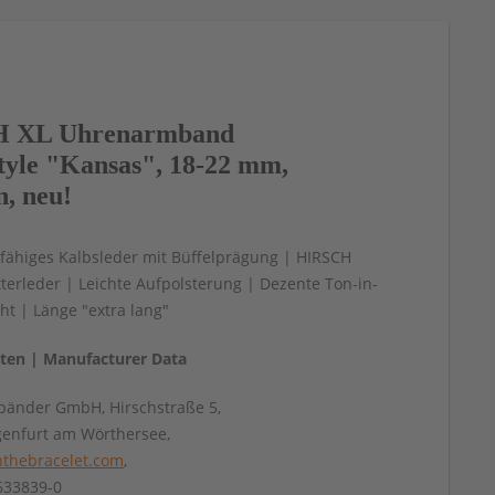
 XL Uhrenarmband
Style "Kansas", 18-22 mm,
n, neu!
fähiges Kalbsleder mit Büffelprägung | HIRSCH
tterleder | Leichte Aufpolsterung | Dezente Ton-in-
t | Länge "extra lang"
aten | Manufacturer Data
änder GmbH, Hirschstraße 5,
genfurt am Wörthersee,
thebracelet.com
,
4633839-0