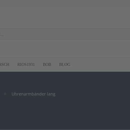
RSCH
RIOS1931
BOB
BLOG
Uhrenarmbänder lang