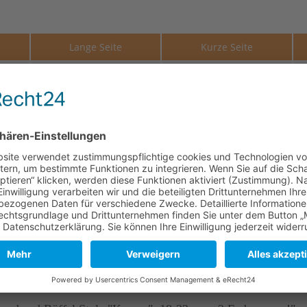
e
Lange Seite
Kurze Seite
120 mm
100 mm
120 mm
100 mm
120 mm
100 mm
er und des Gerbprozesses kann es zu kleinen Unterschieden in O