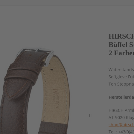
HIRSCH
Büffel 
2 Farbe
Widerstands
Softglove Fu
Ton Steppnah
Herstellerd
HIRSCH Armb
AT-9020 Kla
shop@hirsch
Tel.: +43(0)