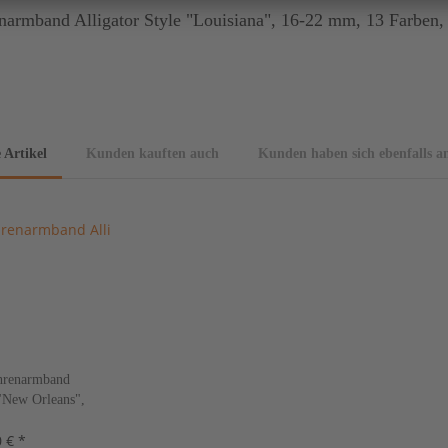
rmband Alligator Style "Louisiana", 16-22 mm, 13 Farben,
 Artikel
Kunden kauften auch
Kunden haben sich ebenfalls a
renarmband
 "New Orleans",
Farben, neu!
 € *