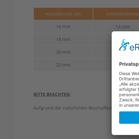
Anstoßbreite Uhr
Schließenbreit
16 mm
14 mm
18 mm
16 mm
20 mm
18 mm
22 mm
18 mm
BITTE BEACHTEN:
Aufgrund der natürlichen Beschaffenheit von Led