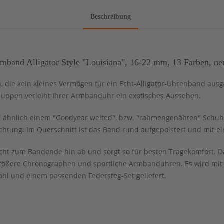
Beschreibung
band Alligator Style "Louisiana", 16-22 mm, 13 Farben, ne
n, die kein kleines Vermögen für ein Echt-Alligator-Uhrenband aus
huppen verleiht Ihrer Armbanduhr ein exotisches Aussehen.
 ähnlich einem "Goodyear welted", bzw. "rahmengenähten" Schuh g
chtung. Im Querschnitt ist das Band rund aufgepolstert und mit e
ht zum Bandende hin ab und sorgt so für besten Tragekomfort. Da
rößere Chronographen und sportliche Armbanduhren. Es wird mit 
ahl und einem passenden Federsteg-Set geliefert.