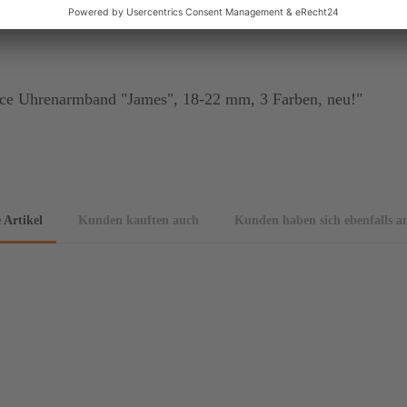
ce Uhrenarmband "James", 18-22 mm, 3 Farben, neu!"
 Artikel
Kunden kauften auch
Kunden haben sich ebenfalls a