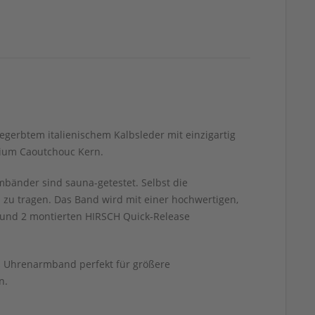
gegerbtem italienischem Kalbsleder mit einzigartig
mium Caoutchouc Kern.
mbänder sind sauna-getestet. Selbst die
 zu tragen. Das Band wird mit einer hochwertigen,
l und 2 montierten HIRSCH Quick-Release
as Uhrenarmband perfekt für größere
n.