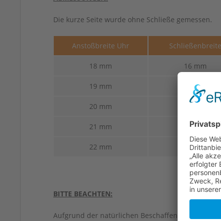
Die kurze Seite wurde ohne Schließe gemessen.
Anstoßbreite Uhr
Schließenbreit
18 mm
16 mm
19 mm
18 mm
20 mm
18 mm
21 mm
20 mm
22 mm
20 mm
BITTE BEACHTEN:
Aufgrund der natürlichen Beschaffenheit von Led