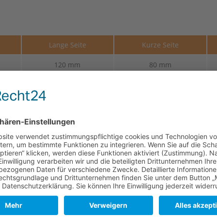
e
Lange Seite
Kurze Seite
120 mm
80 mm
120 mm
80 mm
120 mm
80 mm
120 mm
80 mm
120 mm
80 mm
er und des Gerbprozesses kann es zu kleinen Unterschieden in O