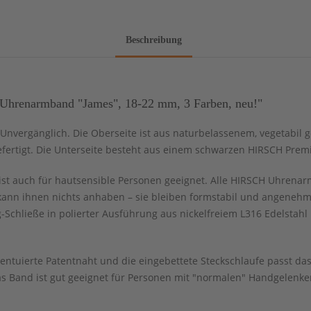
Beschreibung
Uhrenarmband "James", 18-22 mm, 3 Farben, neu!"
| Unvergänglich. Die Oberseite ist aus naturbelassenem, vegetabil 
fertigt. Die Unterseite besteht aus einem schwarzen HIRSCH Pre
ist auch für hautsensible Personen geeignet. Alle HIRSCH Uhrenar
kann ihnen nichts anhaben – sie bleiben formstabil und angenehm
Schließe in polierter Ausführung aus nickelfreiem L316 Edelstah
kzentuierte Patentnaht und die eingebettete Steckschlaufe passt d
 Band ist gut geeignet für Personen mit "normalen" Handgelenke