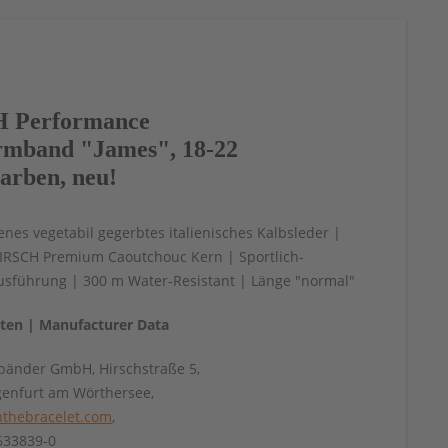
 Performance
mband "James", 18-22
arben, neu!
nes vegetabil gegerbtes italienisches Kalbsleder |
IRSCH Premium Caoutchouc Kern | Sportlich-
Ausführung | 300 m Water-Resistant | Länge "normal"
aten | Manufacturer Data
änder GmbH, Hirschstraße 5,
genfurt am Wörthersee,
thebracelet.com
,
4633839-0