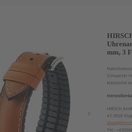
HIRSCH
Uhrenar
mm, 3 F
Naturbelasse
Schwarzer H
klassische 
Herstellerd
HIRSCH Armb
AT-9020 Kla
shop@hirsch
Tel.: +43(0)