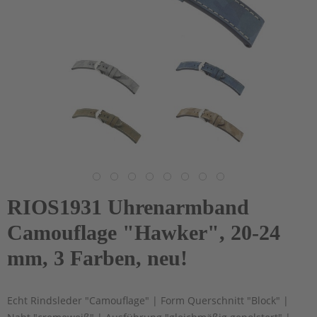
RIOS1931 Uhrenarmband
Camouflage "Hawker", 20-24
mm, 3 Farben, neu!
Echt Rindsleder "Camouflage" | Form Querschnitt "Block" |